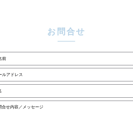
6月ファミリー礼拝のおしら
5月
せ
せ
お問合せ