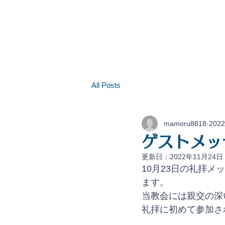
HOME
教会紹介
集会案
All Posts
mamoru8818
202
ゲストメッ
更新日：
2022年11月24日
10月23日の礼拝
ます。
当教会には親交の深
礼拝に初めて参加さ