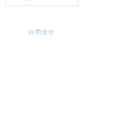
6月ファミリー礼拝のおし
ラブ・ソナタ継
らせ
ラム QTセミナ
らせ
お問合せ
送 信