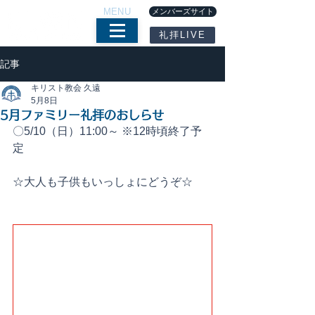
MENU
メンバーズサイト
礼拝LIVE
記事
キリスト教会 久遠
5月8日
5月ファミリー礼拝のおしらせ
〇5/10（日）11:00～ ※12時頃終了予
定
☆大人も子供もいっしょにどうぞ☆