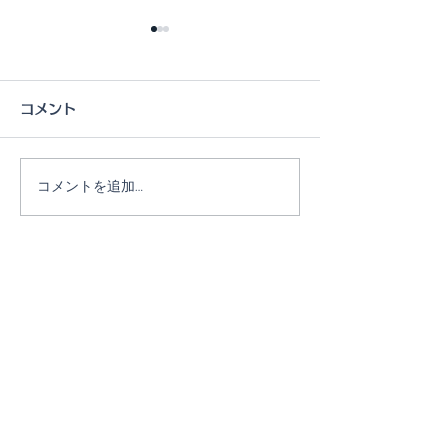
コメント
コメントを追加…
7月ファミリー礼拝のおし
6月ファミリー
らせ
らせ
お問合せ