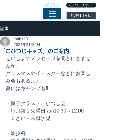
MENU
メンバーズサイト
礼拝LIVE
記事
truth1201
2024年3月22日
「こひつじキッズ」のご案内
せいしょのメッセージを聞きにきませ
んか。
クリスマスやイースターなどにお楽し
み会もあるよ♪
夏にはキャンプも!!
・親子クラス・こひつじ会
　毎月第１火曜日 am10:30～12:00
　０さい～未就学児
・幼少科